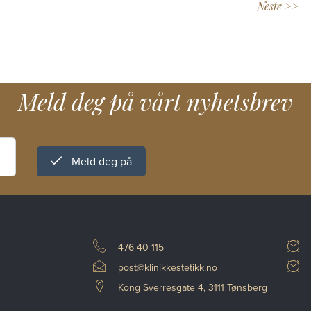
Neste >>
Meld deg på vårt nyhetsbrev
Meld deg på
476 40 115
post@klinikkestetikk.no
Kong Sverresgate 4, 3111 Tønsberg