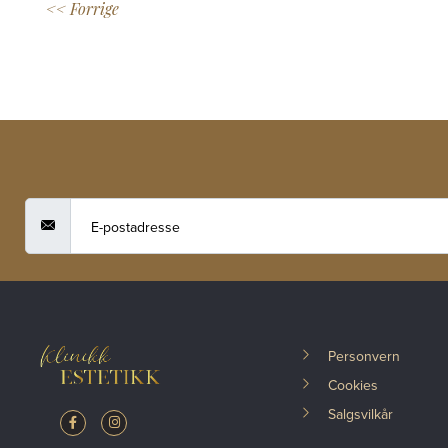
<< Forrige
Personvern
Cookies
Salgsvilkår