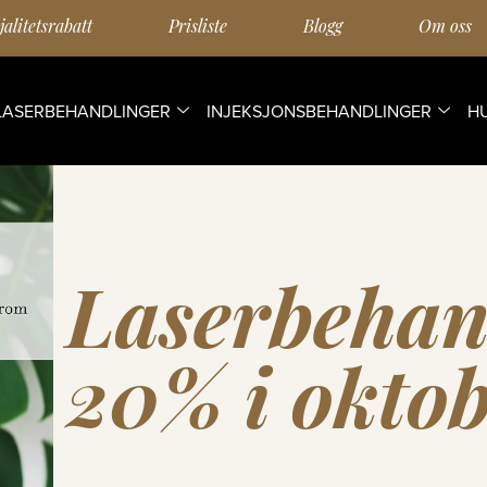
jalitetsrabatt
Prisliste
Blogg
Om oss
LASERBEHANDLINGER
INJEKSJONSBEHANDLINGER
H
Laserbehan
20% i okto