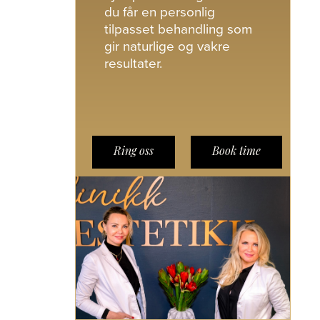
du får en personlig
tilpasset behandling som
gir naturlige og vakre
resultater.
Ring oss
Book time