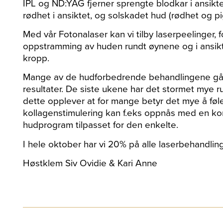
IPL og ND:YAG fjerner sprengte blodkar i ansikt
rødhet i ansiktet, og solskadet hud (rødhet og p
Med vår Fotonalaser kan vi tilby laserpeelinger, f
oppstramming av huden rundt øynene og i ansiktet
kropp.
Mange av de hudforbedrende behandlingene går u
resultater. De siste ukene har det stormet mye 
dette opplever at for mange betyr det mye å føl
kollagenstimulering kan f.eks oppnås med en k
hudprogram tilpasset for den enkelte.
I hele oktober har vi 20% på alle laserbehandlin
Høstklem Siv Ovidie & Kari Anne