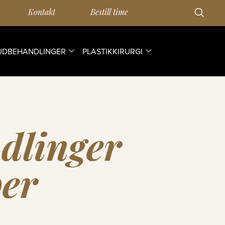
Kontakt
Bestill time
UDBEHANDLINGER
PLASTIKKIRURGI
dlinger
ber