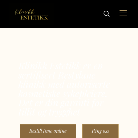
Klinikk Estetikk er en
sertifisert Restylane
klinikk med autoriserte
kosmetiske sykepleiere.
Det er din garanti for
tillit og trygghet
Bestill time online
Ring oss