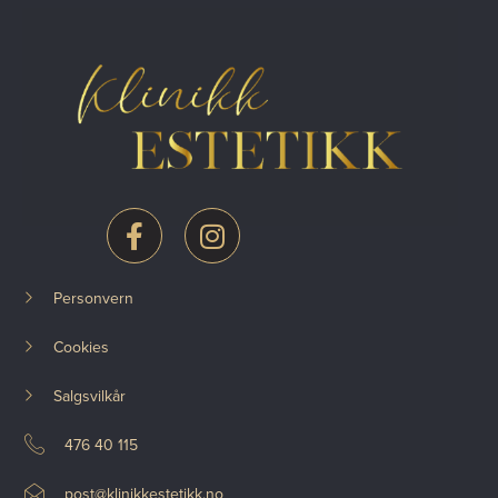
Personvern
Cookies
Salgsvilkår
476 40 115
post@klinikkestetikk.no