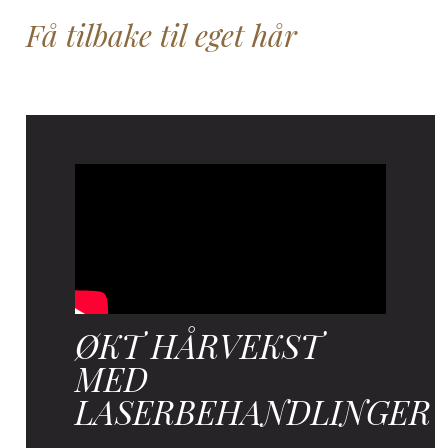
Få tilbake til eget hår
ØKT HÅRVEKST
MED
LASERBEHANDLINGER